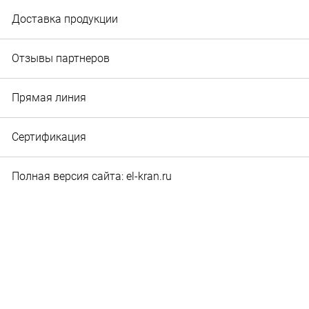
Доставка продукции
Отзывы партнеров
Прямая линия
Сертификация
Полная версия сайта: el-kran.ru
© 2010‐2026 Служба маркетинга и рекламы ООО "Эл-
кран". Вся информация, представленная на сайте,
является собственностью ООО "Эл-кран".
Использование материалов допускается только с
разрешения правообладателя и с указанием прямой
ссылки на источник.