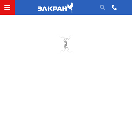
ООО «Эл-Кран» производит колеса для всех типов
грузоподъемной техники, а также катки для
оборудования на рельсовом ходу, так называемые,
«металлические катки» (металлические колеса для
тележек, катки для вагонеток, включая катки со
шлицевым соединением, колеса для вентиляторов
сушилок установленных на вагонетках и т.п.). Вся
продукция изготавливается в строгом соответствии
с отраслевыми стандартами и имеет широкий
спектр практического применения, в том числе в
составе импортных производственных линий.
СДЕЛАТЬ ЗАЯВКУ