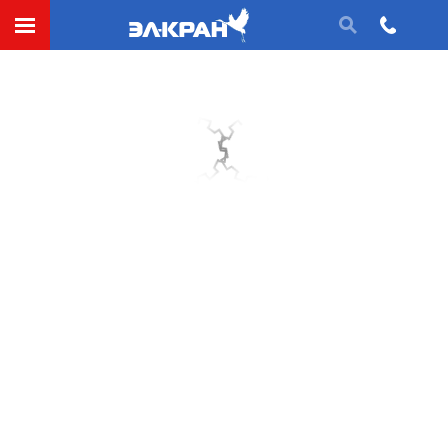
Шкив
тормозной крановый
- это металлическое
колесо с широкой поверхностью катания, которое
работает в составе
тормозной системы
кранового
механизма и служит для удержания
валов
электродвигателей
и
редукторов
при неработающем
приводе
.
Серийно и на заказ тормозные шкивы диаметром D
= 160, 200, 300, 400, 500, 600 мм, материал – сталь 45
(
поковка
), сроком изготовления до 10-ти рабочих
дней. Если Вы затрудняетесь определить, какой
именно типоразмер имеет нужный Вам шкив
тормозной, мы сделаем необходимые расчеты и
восстановим чертеж изделия.