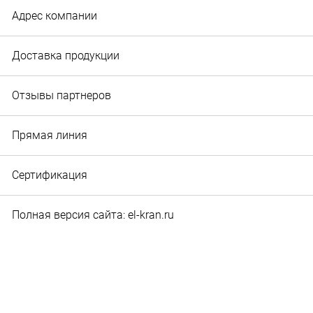
Адрес компании
Доставка продукции
Отзывы партнеров
Прямая линия
Сертификация
Полная версия сайта: el-kran.ru
© 2010‐2026 Служба маркетинга и рекламы ООО "Эл-
кран". Вся информация, представленная на сайте,
является собственностью ООО "Эл-кран".
Использование материалов допускается только с