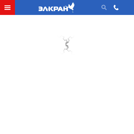
полиспастов
Блок обводной ещё называют блоком для
полиспаста, канатоведущим блоком или просто блок
канатный. Конструктивно речь идёт о колесе с
желобом по окружности, установленным в корпус с
осью для свободного вращения. Профиль ручья
блока выполняется с таким расчётом, чтобы
обеспечивать беспрепятственный вход и выход
каната, а также наибольшую площадь его