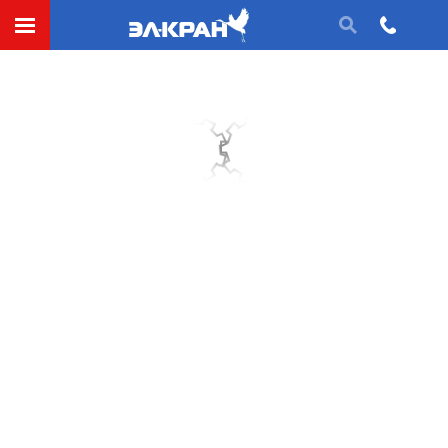
СДЕЛАТЬ ЗАЯВКУ
при износе
реборд
, достигшем 50% первоначальной
толщины;
при износе поверхности катания более 15—20%