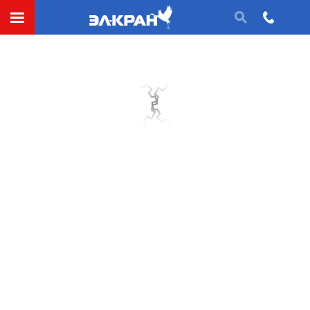
ГОСТ 14959-79 Прокат из рессорно-
пружинной углеродистой и легированной
стали
Применение в качестве национального стандарта РФ
прекращено
Группа В32
МЕЖГОСУДАРСТВЕННЫЙ СТАНДАРТ
ПРОКАТ ИЗ РЕССОРНО-ПРУЖИННОЙ УГЛЕРОДИСТОЙ И
ЛЕГИРОВАННОЙ СТАЛИ
Технические условия